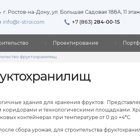
г. Ростов-на-Дону, ул. Большая Садовая 188А, 11 эта
info@r-stroi.com
+7 (863)
284-00-15
оительство
Проектирование
Портф
тельство фруктохранилищ
руктохранилищ
гичные здания для хранения фруктов. Представляет
 коридорами и технологическими площадками. Хра
овых контейнерах при температуре от 0 до +4°С.
осле сбора урожая, для строительства фруктохран