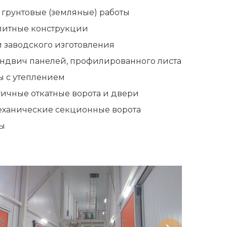
 грунтовые (земляные) работы
литные конструкции
 заводского изготовления
эндвич панелей, профилированного листа
 с утеплением
ичные откатные ворота и двери
еханические секционные ворота
ы